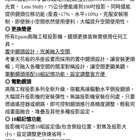
光衰、 Lens Shift)，75公分便能達到100吋投影，同時還能
提供鏡頭位移功能 (垂直+17%、水平±10%)，克服安裝限
制，即使狹小空間依然使用便利，大幅提升空間使用性。
◎ 更換簡便
所有Epson高階工程投影機，鏡頭更換皆無需使用任何工
具。
置中鏡頭設計，完美融入空間
考量天花板的吊掛設置而採用的置中鏡頭設計，讓安裝更順
暢；可融入各種空間的簡潔對稱設計，讓空間更顯美觀。
電動鏡頭搭配10組記憶功能，設定調整皆方便
◎ 電動鏡頭
高階工程投影系列全新升級，搭載馬達驅動水平側投鏡頭，
大幅提升投影機的安裝彈性。無論投影機安裝在何處，只要
透過遙控器或網路，即可控制鏡頭進行高精度調整，輕鬆完
成畫面融合、堆疊及其他多種投影設定。
◎ 10組記憶功能
投影機可記憶10組設定值(包含側投位置、對焦及投影大
小)，設定調整更快速省時。