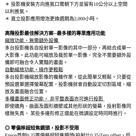
＊ 投影機安裝方向進氣口需朝下方並留有10公分以上空間
以利進氣。
＊ 直立投影應用燈泡更換週期為2,000小時。
高階投影最佳解決方案─最多樣的專業應用功能
縮放功能，無需額外設備
多台投影機各自投射單一影像的其中一部分，再結合成單一
大影像。此功能可縮放及裁剪單一影像，完全不需要額外設
備即可融合令人驚豔的畫面。
自動縮放功能，操作更輕鬆
多台投影機縮放影像的複雜作業，從此簡單又輕鬆。只要從
預設選單選擇螢幕配置，投影機就會自動設定切割區域、縮
放及畫面融合位置。
多種畫面修正功能， 非平整表面亦可進行投影
即使牆角、曲面及圓形牆壁或其他形狀的螢幕，投射影像同
樣無失真， 某些多邊形修正還能在微調設定時同時進行。
◎ 零偏移超短焦鏡頭，投影不受限
Epson首創0.35零偏移超短焦鏡頭(投射比0.35/Zero offset、低