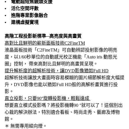
• 電動超短焦鏡頭支援
• 活化空間坪數
• 進階專業影像融合
• 建構虛擬實境
高階工程投影新標準─高亮度與高畫質
高對比且鮮明的嶄新面板技術C2FineTM
液晶面板技術「C2FineTM」可自動辨認投射影像的明亮
度，以1/60秒單位的自動感光校正機能「Auto iris 動態光
圈」控制， 帶來高對比且鮮明的高畫質呈現。
提升解析度的超解析技術，讓DVD影像猶如Full HD
超解析技術讓放大畫面時容易模糊的圖片細節解析度大幅提
升，DVD影像也能以猶如Full HD般的高解析畫質進行投
影。
直立投影，只要90°旋轉投影機，輕鬆達成
想要直立模式投影嗎？將投影機轉90 °就可以了！這個別出
心裁的解決辦法，特別適合看板、時尚走秀、藝廊及博物
館。
＊ 無需專用縱向燈。