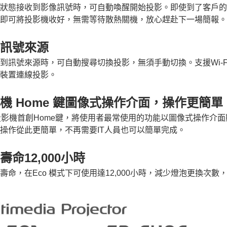
狀態接收到影像訊號時，可自動喚醒開始投影。即使到了客戶的
即可將投影機收好，無需等待散熱關機，放心趕赴下一場簡報。
訊號來源
到訊號來源時，可自動搜尋切換投影，無須手動切換。支援
Wi-
裝置連線投影。
機
鍵圖像式操作介面，操作更簡單
Home
投影機首創
Home
鍵，將使用者最常使用的功能以圖像式操作介面
操作從此更簡單，不再需要
IT
人員也可以簡單完成。
壽命
小時
12,000
壽命，在
Eco
模式下可使用達
12,000
小時，減少燈泡更換次數