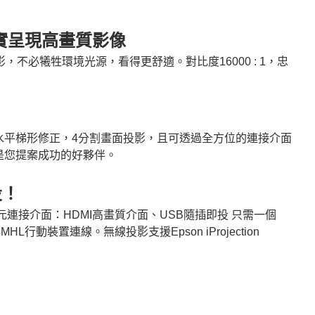
實呈現高畫質影像
影，不必犧牲環境光源，看得更舒適。對比度
16000 : 1
，忠
水平梯形修正，
4
分割畫面投影，且可透過全方位的連接介面
是您提案成功的好夥伴。
投！
元連接介面：
HDMI
高畫質介面、
USB
隨插即投
只需一個
與
MHL
行動裝置連線。無線投影支援
Epson iProjection