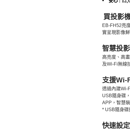
•
安心 : 
買投影
EB-FH52
亮
實呈現影像鮮
智慧投影
高亮度、高畫
及
Wi-Fi
無線
支援
Wi-
透過內建
Wi-F
USB
隨身碟
APP
，智慧
* USB
隨身碟
快速設定