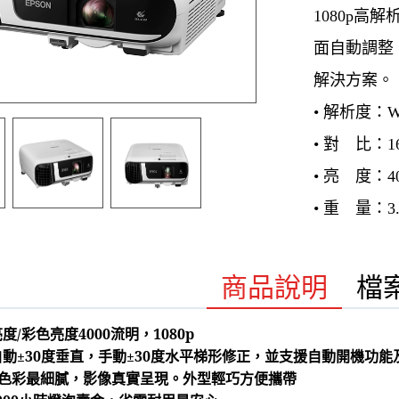
1080p高
面自動調整
解決方案。
• 解析度：WU
• 對 比：16
• 亮 度：4
• 重 量：3.
商品說明
檔
亮度/彩色亮度4000流明，1080p
援自動±30度垂直，手動±30度水平梯形修正，並支援自動開機功
LCD色彩最細膩，影像真實呈現。外型輕巧方便攜帶