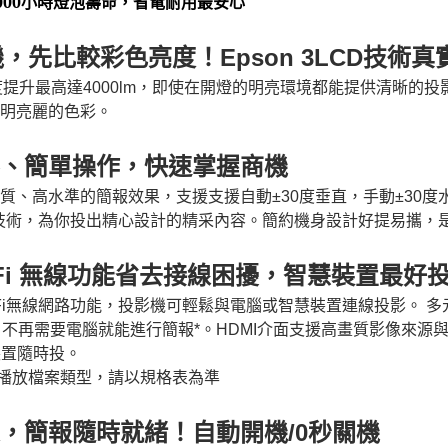
12,000小時燈泡壽命，省電耐用最安心
機，先比較彩色亮度！
技術真
Epson 3LCD
度提升最高達
4000lm
，即使在開燈的明亮環境都能提供清晰的投
明亮麗的色彩。
、簡單操作，快速掌握商機
質、高水準的簡報效果，支援支援自動
±30
度垂直，手動
±30
度
技術，為你投出精心設計的精采內容。簡約機身設計好提易攜，
無線功能省去接線困擾，智慧裝置最好
Fi
i
無線網路功能，投影機可輕鬆與電腦或智慧裝置連線投影。
多
，不再需要電腦就能進行簡報
*
。
HDMI
介面支援高畫質影像來源
裝置隨時投。
播放檔案類型，請以規格表為準
，簡報隨時就緒！自動開機
秒關機
/0